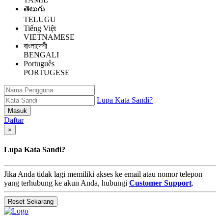
తెలుగు
TELUGU
Tiếng Việt
VIETNAMESE
বাংলাদেশী
BENGALI
Português
PORTUGESE
Lupa Kata Sandi?
Daftar
×
Lupa Kata Sandi?
Jika Anda tidak lagi memiliki akses ke email atau nomor telepon
yang terhubung ke akun Anda, hubungi
Customer Support
.