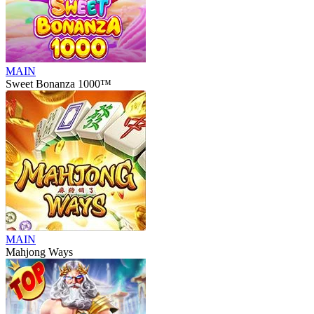
MAIN
Sweet Bonanza 1000™
MAIN
Mahjong Ways