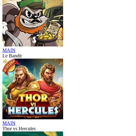
MAIN
Le Bandit
MAIN
Thor vs Hercules