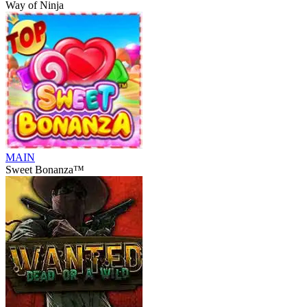
Way of Ninja
MAIN
Sweet Bonanza™